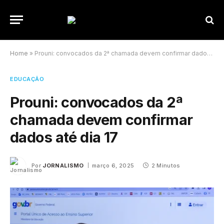
Home
»
Prouni: convocados da 2ª chamada devem confirmar dados até dia 17
EDUCAÇÃO
Prouni: convocados da 2ª
chamada devem confirmar
dados até dia 17
Por
JORNALISMO
março 6, 2025
2 Minutos