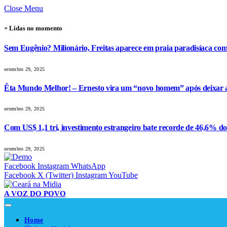
Close Menu
+ Lidas no momento
Sem Eugênio? Milionário, Freitas aparece em praia paradisíaca co
setembro 29, 2025
Êta Mundo Melhor! – Ernesto vira um “novo homem” após deixar a 
setembro 29, 2025
Com US$ 1,1 tri, investimento estrangeiro bate recorde de 46,6% d
setembro 29, 2025
Facebook
Instagram
WhatsApp
Facebook
X (Twitter)
Instagram
YouTube
A VOZ DO POVO
Home