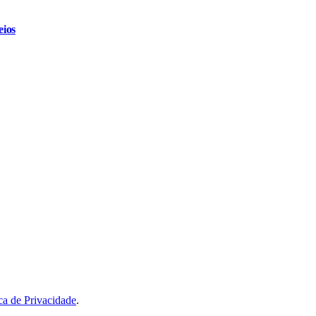
eios
ica de Privacidade
.