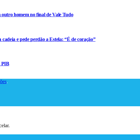
m outro homem no final de Vale Tudo
cadeia e pede perdão a Estela: “É de coração”
o PIB
ões
.
elar.