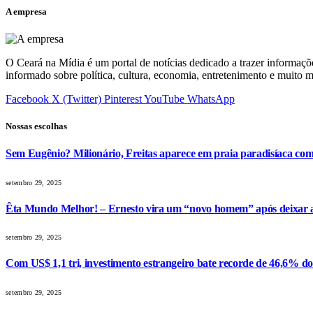
A empresa
O Ceará na Mídia é um portal de notícias dedicado a trazer informaçõ
informado sobre política, cultura, economia, entretenimento e muito m
Facebook
X (Twitter)
Pinterest
YouTube
WhatsApp
Nossas escolhas
Sem Eugênio? Milionário, Freitas aparece em praia paradisíaca co
setembro 29, 2025
Êta Mundo Melhor! – Ernesto vira um “novo homem” após deixar a 
setembro 29, 2025
Com US$ 1,1 tri, investimento estrangeiro bate recorde de 46,6% d
setembro 29, 2025