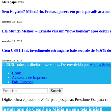
Mais populares
Sem Eugênio? Milionário, Freitas aparece em praia paradisíaca co
setembro 29, 2025
Êta Mundo Melhor! – Ernesto vira um “novo homem” após deixar a 
setembro 29, 2025
Com US$ 1,1 tri, investimento estrangeiro bate recorde de 46,6% d
setembro 29, 2025
© 2026 Todos os direitos reservados. Desenvolvido por
Abelha Soluç
Home
Acessória de Imprensa
Fale Conosco
Submit
Digite acima e pressione
Enter
para pesquisar. Pressione Esc para canc
Instale app do Ceará na Midia na sua tela inicial!