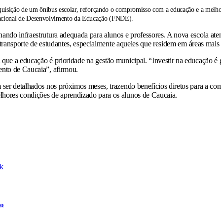
uisição de um ônibus escolar, reforçando o compromisso com a educação e a melhori
Nacional de Desenvolvimento da Educação (FNDE).
nando infraestrutura adequada para alunos e professores. A nova escola at
o transporte de estudantes, especialmente aqueles que residem em áreas mais
que a educação é prioridade na gestão municipal. “Investir na educação é 
ento de Caucaia”, afirmou.
m ser detalhados nos próximos meses, trazendo benefícios diretos para a co
lhores condições de aprendizado para os alunos de Caucaia.
k
do