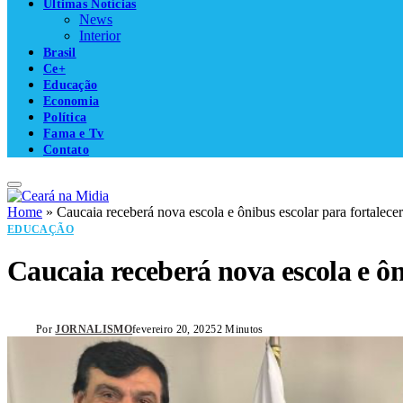
Últimas Notícias
News
Interior
Brasil
Ce+
Educação
Economia
Política
Fama e Tv
Contato
Home
»
Caucaia receberá nova escola e ônibus escolar para fortalec
EDUCAÇÃO
Caucaia receberá nova escola e ôn
Por
JORNALISMO
fevereiro 20, 2025
2 Minutos