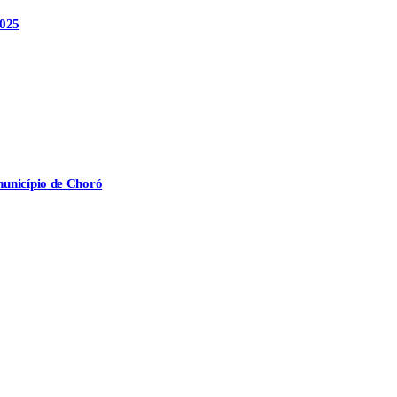
2025
município de Choró